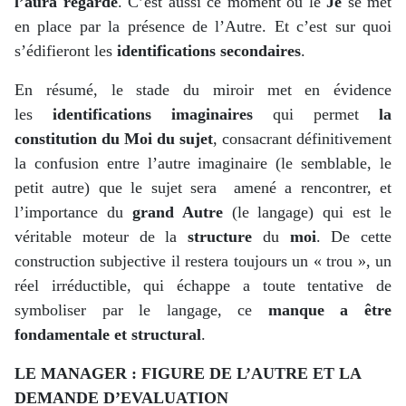
l
’
aura regardé
. C’est aussi ce moment où le
Je
se met
en place par la présence de l’Autre. Et c’est sur quoi
s’édifieront les
identifications secondaires
.
En résumé, le stade du miroir met en évidence
les
identifications imaginaires
qui permet
la
constitution du Moi du sujet
, consacrant définitivement
la confusion entre l’autre imaginaire (le semblable, le
petit autre) que le sujet sera amené a rencontrer, et
l’importance du
grand Autre
(le langage) qui est le
véritable moteur de la
structure
du
moi
. De cette
construction subjective il restera toujours un « trou », un
réel irréductible, qui échappe a toute tentative de
symboliser par le langage, ce
manque a
être
fondamentale et structural
.
LE MANAGER : FIGURE DE L’AUTRE ET LA
DEMANDE D’EVALUATION