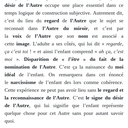
désir de l’Autre
occupe une place essentiel dans ce
temps logique de construction subjective. Autrement dit,
c’est du lieu du
regard
de
l’Autre
que le sujet se
reconnait dans
l’Autre du miroir
, et c’est par
la
voix
de
l’Autre
que son
nom
est associé a
cette
image
. L’adulte a ses côtés, qui lui dit «
regarde,
ça c’est toi
! » et ainsi l’enfant comprend «
ah ça, c’est
moi
».
Disparition de «
l’être
» du fait de la
nomination de l'Autre
. C’est ça la naissance du
moi
idéal
de l’enfant. On remarquera dans cet énoncé
le
narcissisme
de l’enfant des lors comme cohérence.
Cette expérience ne peut pas avoir lieu sans
le regard et
la reconnaissance de l’Autre
. C’est
le signe du désir
de l’Autre
, qui lui signifie que l’enfant représente
quelque chose pour cet Autre sans pour autant savoir
quoi.