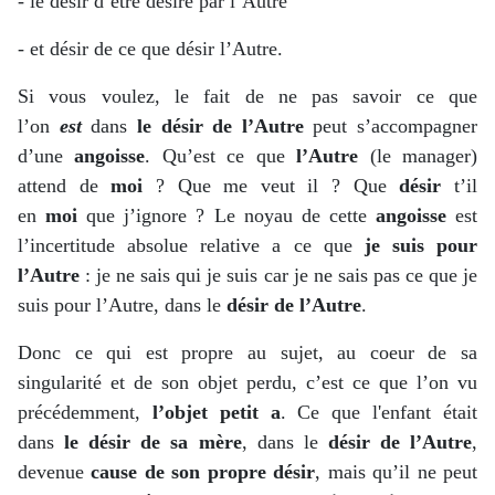
- le désir d’être désiré par l’Autre
- et désir de ce que désir l’Autre.
Si vous voulez, le fait de ne pas savoir ce que
l’on
est
dans
le désir de l’Autre
peut s’accompagner
d’une
angoisse
. Qu’est ce que
l’Autre
(le manager)
attend de
moi
? Que me veut il ? Que
désir
t’il
en
moi
que j’ignore ? Le noyau de cette
angoisse
est
l’incertitude absolue relative a ce que
je suis pour
l’Autre
: je ne sais qui je suis car je ne sais pas ce que je
suis pour l’Autre, dans le
désir de l’Autre
.
Donc ce qui est propre au sujet, au coeur de sa
singularité et de son objet perdu, c’est ce que l’on vu
précédemment,
l’objet petit a
. Ce que l'enfant était
dans
le désir de sa mère
, dans le
désir de l’Autre
,
devenue
cause de son propre désir
, mais qu’il ne peut