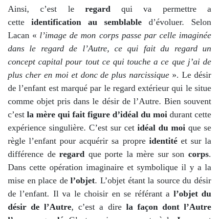
Ainsi, c’est le
regard
qui va permettre a
cette
identification
au semblable
d’évoluer. Selon
Lacan «
l’image de mon corps passe par celle imaginée
dans le regard de l’Autre, ce qui fait du regard un
concept capital pour tout ce qui touche a ce que j’ai de
plus cher en moi et donc de plus narcissique
». Le désir
de l’enfant est marqué par le regard extérieur qui le situe
comme objet pris dans le désir de l’Autre. Bien souvent
c’est
la m
è
re qui fait figure d
’
idéal du moi
durant cette
expérience singulière. C’est sur cet
idéal du moi
que se
règle l’enfant pour acquérir sa propre
identit
é
et sur la
différence de
regard
que porte la mère sur son
corps
.
Dans cette opération imaginaire et symbolique il y a la
mise en place de
l
’
objet
. L’objet étant la source du désir
de l’enfant. Il va le choisir en se référant a
l
’
objet du
désir
de l
’
Autre
, c’est a dire
la façon dont
l
’
Autre