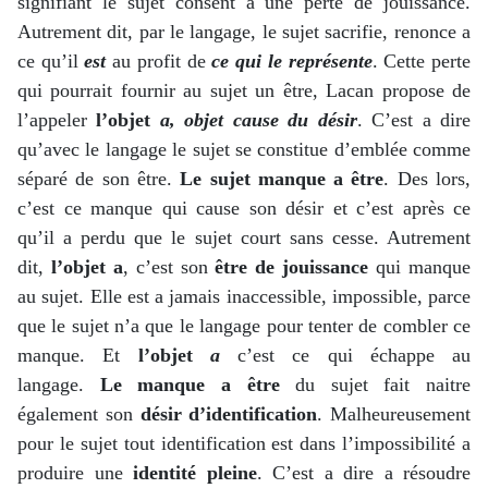
signifiant le sujet consent a une perte de jouissance.
Autrement dit, par le langage, le sujet sacrifie, renonce a
ce qu’il
est
au profit de
ce qui le représente
. Cette perte
qui pourrait fournir au sujet un être, Lacan propose de
l’appeler
l’objet
a, objet cause du désir
. C’est a dire
qu’avec le langage le sujet se constitue d’emblée comme
séparé de son être.
Le sujet manque a être
. Des lors,
c’est ce manque qui cause son désir et c’est après ce
qu’il a perdu que le sujet court sans cesse. Autrement
dit,
l’objet a
, c’est son
être de jouissance
qui manque
au sujet. Elle est a jamais inaccessible, impossible, parce
que le sujet n’a que le langage pour tenter de combler ce
manque. Et
l’objet
a
c’est ce qui échappe au
langage.
Le manque a être
du sujet fait naitre
également son
désir
d’identification
. Malheureusement
pour le sujet tout identification est dans l’impossibilité a
produire une
identité pleine
. C’est a dire a résoudre